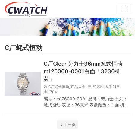
C厂蚝式恒动
C厂Clean劳力士36mm蚝式恒动
m126000-0001白面「3230机
芯」
C厂蚝式恒动
,
产品大全
2023年 8月 21日
1704
编号：m126000-0001 品牌：劳力士 系列：
蚝式恒动 表径：36毫米 表盘颜色：白面 机芯
型号：3230机芯 出产厂商：劳力士 机芯类
型：自动机械 游丝：顺磁性蓝色Parachrom游
丝 避震：高性能Paraflex缓震装置 表壳材质：
上一页
904L不锈钢(蚝式钢)